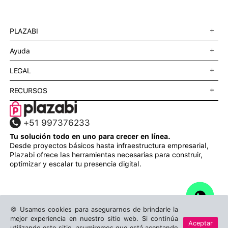
PLAZABI
O
C
Ayuda
p
l
e
o
O
C
LEGAL
n
s
p
l
M
e
e
o
O
C
RECURSOS
e
M
n
s
p
l
n
e
M
e
e
o
O
C
u
n
e
M
n
s
p
l
u
n
e
+51 997376233
M
e
e
o
u
n
e
M
n
s
Tu solución todo en uno para crecer en línea.
u
n
e
M
e
Desde proyectos básicos hasta infraestructura empresarial,
u
n
e
M
Plazabi ofrece las herramientas necesarias para construir,
u
n
e
optimizar y escalar tu presencia digital.
u
n
u
🍪 Usamos cookies para asegurarnos de brindarle la
mejor experiencia en nuestro sitio web. Si continúa
Aceptar
utilizando este sitio, asumiremos que está aceptando