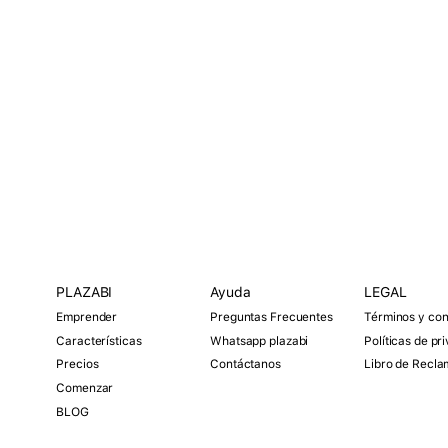
PLAZABI
O
Ayuda
O
LEGAL
O
p
p
p
Emprender
Preguntas Frecuentes
Términos y con
e
e
e
n
n
n
Características
Whatsapp plazabi
Políticas de pr
M
M
M
Precios
Contáctanos
Libro de Recl
e
e
e
n
n
n
Comenzar
u
u
u
BLOG