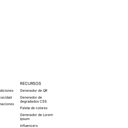
RECURSOS
O
p
diciones
Generador de QR
e
n
ivacidad
Generador de
degradados CSS
M
amaciones
e
Paleta de colores
n
Generador de Lorem
u
Ipsum
Influencers