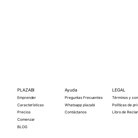
PLAZABI
O
Ayuda
O
LEGAL
O
p
p
p
Emprender
Preguntas Frecuentes
Términos y con
e
e
e
n
n
n
Características
Whatsapp plazabi
Políticas de pr
M
M
M
Precios
Contáctanos
Libro de Recl
e
e
e
n
n
n
Comenzar
u
u
u
BLOG