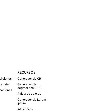
RECURSOS
O
p
diciones
Generador de QR
e
n
ivacidad
Generador de
degradados CSS
M
amaciones
e
Paleta de colores
n
Generador de Lorem
u
Ipsum
Influencers